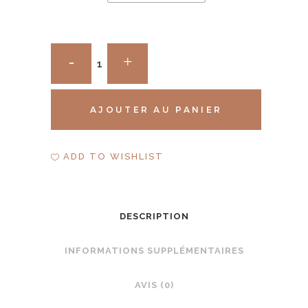
L'Acte
qui
Compte
AJOUTER AU PANIER
-
Print
ADD TO WISHLIST
par
Alexis
DESCRIPTION
Koleszar
INFORMATIONS SUPPLÉMENTAIRES
quantity
AVIS (0)