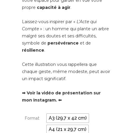
prix :
votre espace pour garder en vue votre
propre
capacité à agir
.
19,00€
à
Laissez-vous inspirer par «
L’Acte qui
Compte
» : un homme qui plante un arbre
24,00€
malgré ses doutes et ses difficultés,
symbole de
persévérance
et de
résilience
.
Cette illustration vous rappellera que
chaque geste, même modeste, peut avoir
un impact significatif.
➡
Voir la vidéo de présentation sur
mon Instagram. ⬅
A3 (29,7 x 42 cm)
Format
A4 (21 x 29,7 cm)