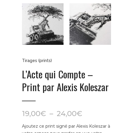
Tirages (prints)
L’Acte qui Compte –
Print par Alexis Koleszar
Plage
19,00
€
–
24,00
€
de
Ajoutez ce print signé par
Alexis Koleszar
à